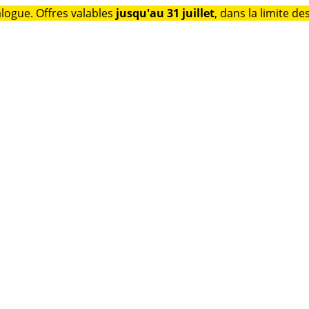
alogue. Offres valables
jusqu'au 31 juillet
, dans la limite de