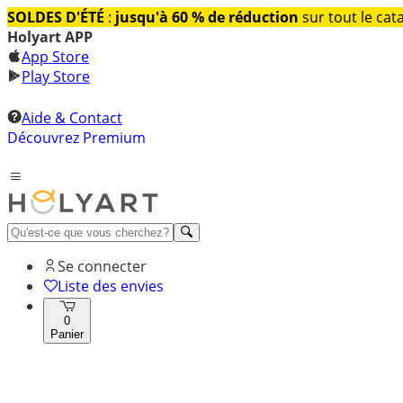
SOLDES D'ÉTÉ
:
jusqu'à 60 % de réduction
sur tout le cat
Holyart APP
App Store
Play Store
Aide & Contact
Découvrez Premium
Se connecter
Liste des envies
0
Panier