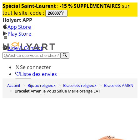
Spécial Saint-Laurent
:
-15 % SUPPLÉMENTAIRES
sur
tout le site, code :
260807
Holyart APP
App Store
Play Store
Aide & Contact
Découvrez Premium
Se connecter
Liste des envies
Accueil
Bijoux religieux
Bracelets religieux
Bracelets AMEN
0
Bracelet Amen Je Vous Salue Marie orange LAT
Panier