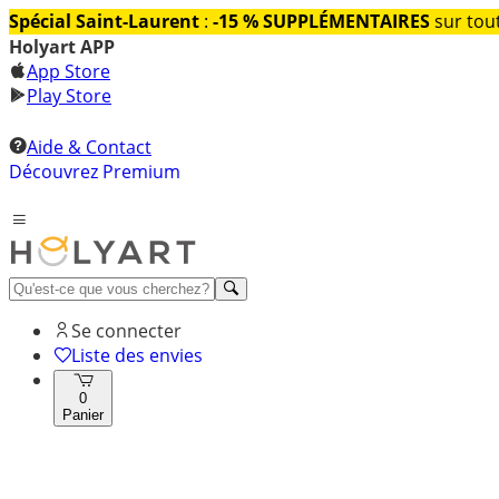
Spécial Saint-Laurent
:
-15 % SUPPLÉMENTAIRES
sur tout
Holyart APP
App Store
Play Store
Aide & Contact
Découvrez Premium
Se connecter
Liste des envies
0
Panier