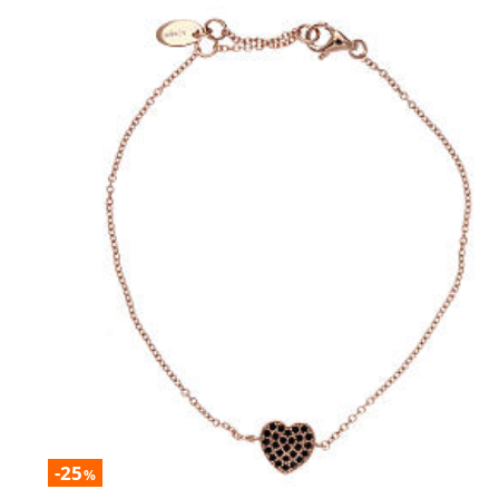
-25
%