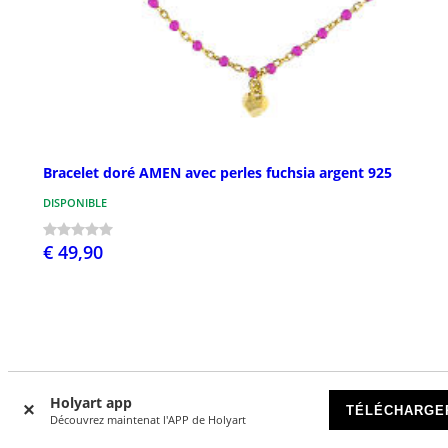
Bracelet doré AMEN avec perles fuchsia argent 925
DISPONIBLE
€ 49,90
Holyart app
Avis clients
TÉLÉCHARGE
Découvrez maintenat l'APP de Holyart