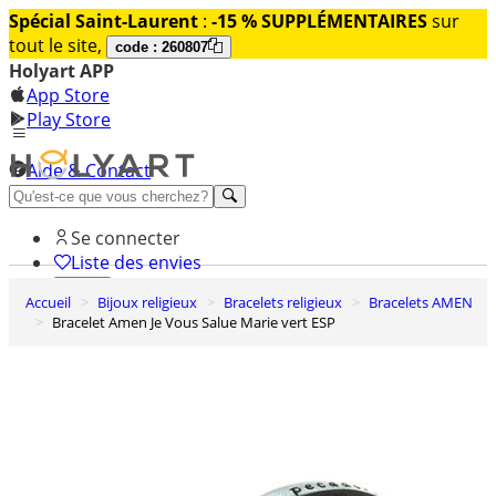
Spécial Saint-Laurent
:
-15 % SUPPLÉMENTAIRES
sur
tout le site,
code : 260807
Holyart APP
App Store
Play Store
Aide & Contact
Découvrez Premium
Se connecter
Liste des envies
Accueil
Bijoux religieux
Bracelets religieux
Bracelets AMEN
0
Bracelet Amen Je Vous Salue Marie vert ESP
Panier