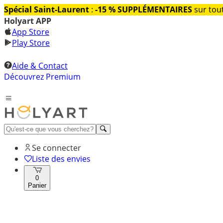
Spécial Saint-Laurent
:
-15 % SUPPLÉMENTAIRES
sur tout
Holyart APP
App Store
Play Store
Aide & Contact
Découvrez Premium
Se connecter
Liste des envies
0
Panier