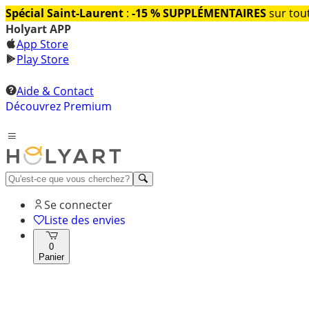
Spécial Saint-Laurent
:
-15 % SUPPLÉMENTAIRES
sur tout
Holyart APP
App Store
Play Store
Aide & Contact
Découvrez Premium
Se connecter
Liste des envies
0
Panier