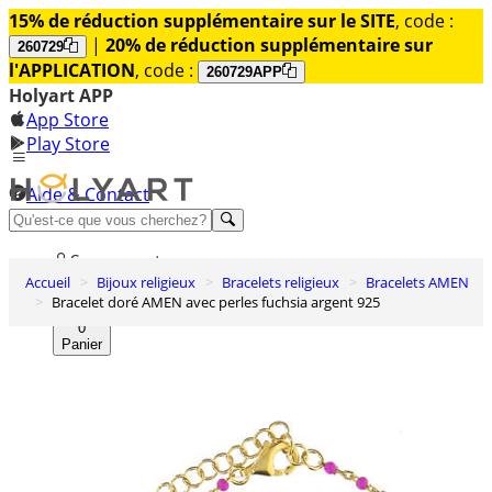
15% de réduction supplémentaire sur le SITE
, code :
|
20% de réduction supplémentaire sur
260729
l'APPLICATION
, code :
260729APP
Holyart APP
App Store
Play Store
Aide & Contact
Découvrez Premium
Se connecter
Accueil
Bijoux religieux
Bracelets religieux
Bracelets AMEN
Liste des envies
Bracelet doré AMEN avec perles fuchsia argent 925
0
Panier