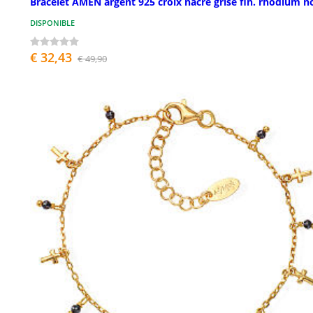
Bracelet AMEN argent 925 croix nacre grise fin. rhodium n
DISPONIBLE
€ 32,43
€ 49,90