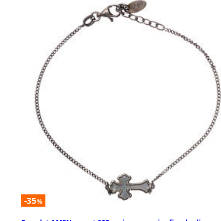
-35
%