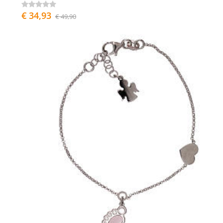
€ 34,93
€ 49,90