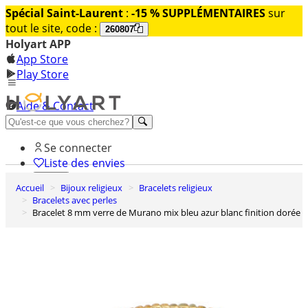
Spécial Saint-Laurent
:
-15 % SUPPLÉMENTAIRES
sur
tout le site, code :
260807
Holyart APP
App Store
Play Store
Aide & Contact
Découvrez Premium
Se connecter
Liste des envies
Accueil
Bijoux religieux
Bracelets religieux
0
Bracelets avec perles
Panier
Bracelet 8 mm verre de Murano mix bleu azur blanc finition dorée