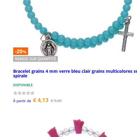
-20
%
REMISE SUR QUANTITÉ
Bracelet grains 4 mm verre bleu clair grains multicolores s
spirale
DISPONIBLE
€ 4,13
€ 5,90
À partir de