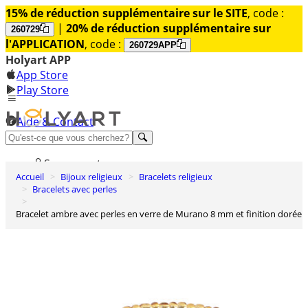
15% de réduction supplémentaire sur le SITE
, code :
|
20% de réduction supplémentaire sur
260729
l'APPLICATION
, code :
260729APP
Holyart APP
App Store
Play Store
Aide & Contact
Découvrez Premium
Se connecter
Accueil
Bijoux religieux
Bracelets religieux
Liste des envies
Bracelets avec perles
0
Bracelet ambre avec perles en verre de Murano 8 mm et finition dorée
Panier