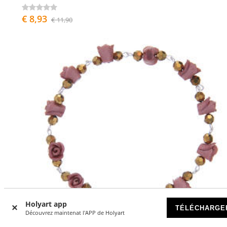
€ 8,93
€ 11,90
Holyart app
TÉLÉCHARGE
Découvrez maintenat l'APP de Holyart