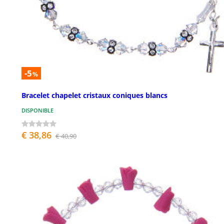
-5
%
Bracelet chapelet cristaux coniques blancs
DISPONIBLE
€ 38,86
€ 40,90