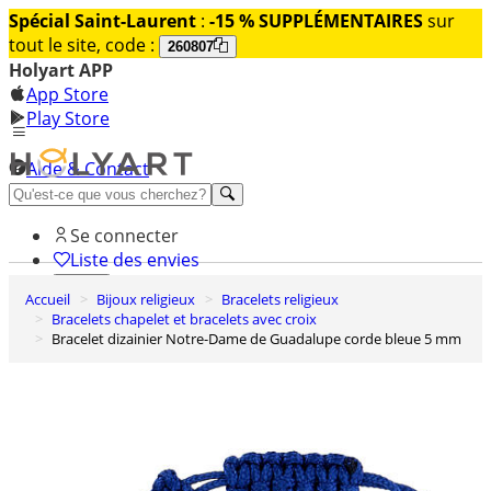
Spécial Saint-Laurent
:
-15 % SUPPLÉMENTAIRES
sur
tout le site, code :
260807
Holyart APP
App Store
Play Store
Aide & Contact
Découvrez Premium
Se connecter
Liste des envies
Accueil
Bijoux religieux
Bracelets religieux
0
Bracelets chapelet et bracelets avec croix
Panier
Bracelet dizainier Notre-Dame de Guadalupe corde bleue 5 mm