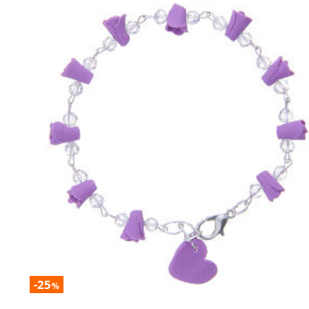
-25
%