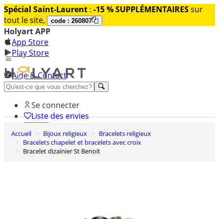
Spécial Saint-Laurent
:
-15 % SUPPLÉMENTAIRES
sur
tout le site,
code : 260807
Holyart APP
App Store
Play Store
Aide & Contact
Découvrez Premium
Se connecter
Liste des envies
Accueil
Bijoux religieux
Bracelets religieux
0
Bracelets chapelet et bracelets avec croix
Panier
Bracelet dizainier St Benoit