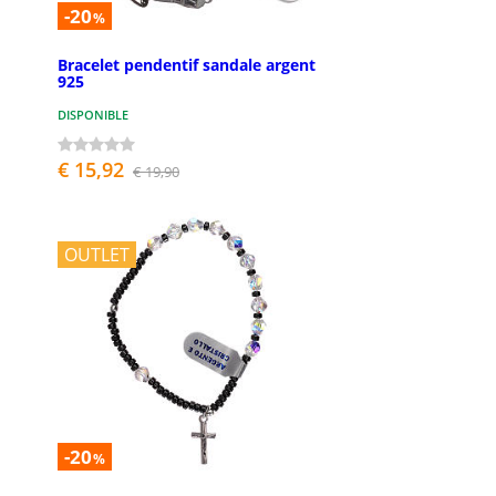
-20
%
Bracelet pendentif sandale argent
925
DISPONIBLE
€ 15,92
€ 19,90
OUTLET
-20
%