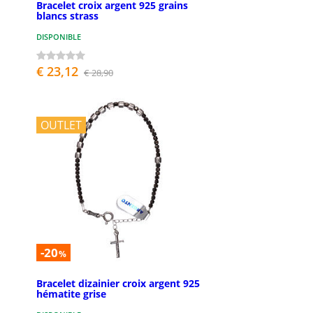
Bracelet croix argent 925 grains
blancs strass
DISPONIBLE
€ 23,12
€ 28,90
OUTLET
-20
%
Bracelet dizainier croix argent 925
hématite grise