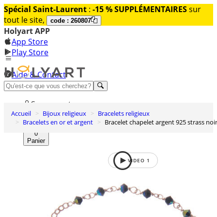
Spécial Saint-Laurent
:
-15 % SUPPLÉMENTAIRES
sur
tout le site,
code : 260807
Holyart APP
App Store
Play Store
Aide & Contact
Découvrez Premium
Se connecter
Accueil
Bijoux religieux
Bracelets religieux
Liste des envies
Bracelets en or et argent
Bracelet chapelet argent 925 strass noi
0
Panier
VIDEO
1