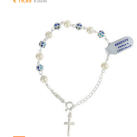
€ 19,85
€ 20,90