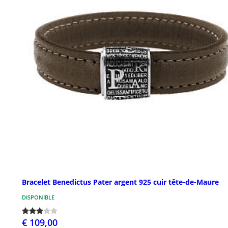
Bracelet Benedictus Pater argent 925 cuir tête-de-Maure
DISPONIBLE
€ 109,00