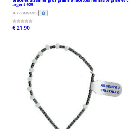
Bracelet dizainier gros grains à facettes hématite grise et c
argent 925
SUR COMMANDE
€ 21,90