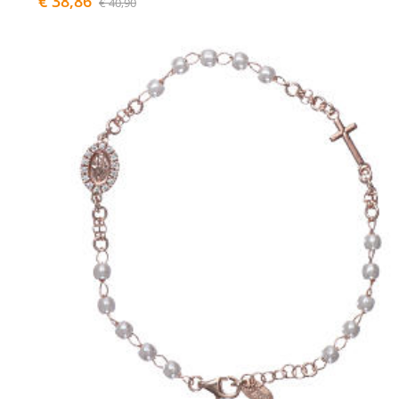
€ 38,86
€ 40,90