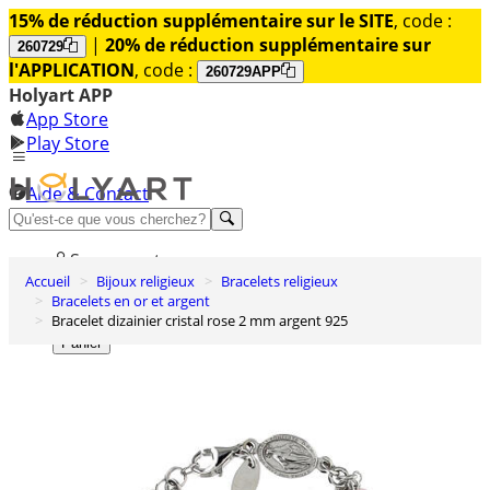
15% de réduction supplémentaire sur le SITE
, code :
|
20% de réduction supplémentaire sur
260729
l'APPLICATION
, code :
260729APP
Holyart APP
App Store
Play Store
Aide & Contact
Découvrez Premium
Se connecter
Accueil
Bijoux religieux
Bracelets religieux
Liste des envies
Bracelets en or et argent
Bracelet dizainier cristal rose 2 mm argent 925
0
Panier