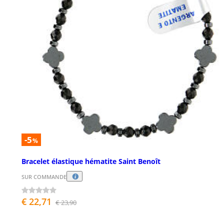
-5
%
Bracelet élastique hématite Saint Benoît
SUR COMMANDE
€ 22,71
€ 23,90