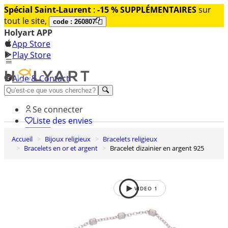
Spécial Saint-Laurent
:
-15 % SUPPLÉMENTAIRES
sur
tout le site,
code : 260807
Holyart APP
App Store
Play Store
Aide & Contact
Découvrez Premium
Se connecter
Liste des envies
Accueil
Bijoux religieux
Bracelets religieux
0
Bracelets en or et argent
Bracelet dizainier en argent 925
Panier
VIDEO
1