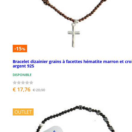
-15
%
Bracelet dizainier grains à facettes hématite marron et cro
argent 925
DISPONIBLE
€ 17,76
€ 20,90
OUTLET