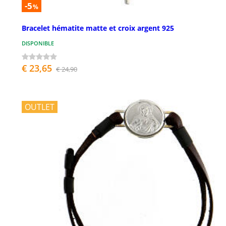
-5
%
Bracelet hématite matte et croix argent 925
DISPONIBLE
€ 23,65
€ 24,90
OUTLET