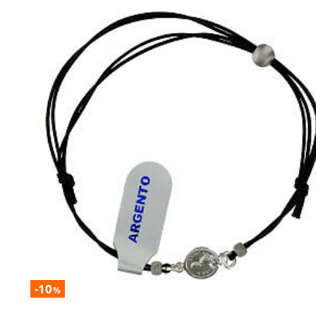
-10
%