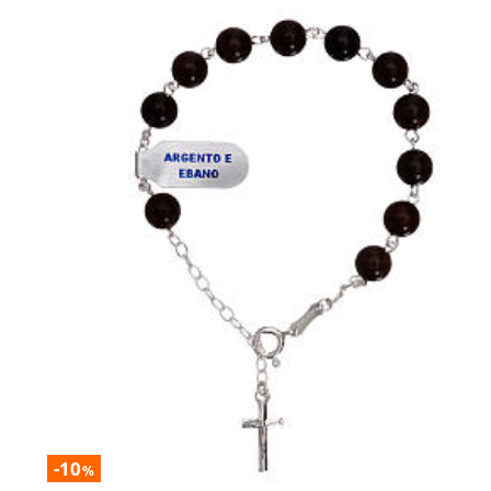
-10
%