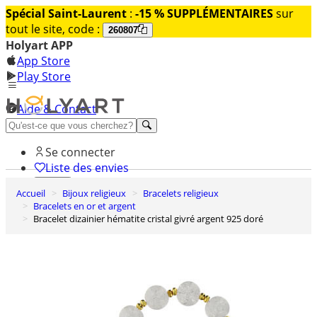
Spécial Saint-Laurent
:
-15 % SUPPLÉMENTAIRES
sur
tout le site, code :
260807
Holyart APP
App Store
Play Store
Aide & Contact
Découvrez Premium
Se connecter
Liste des envies
Accueil
Bijoux religieux
Bracelets religieux
0
Bracelets en or et argent
Panier
Bracelet dizainier hématite cristal givré argent 925 doré