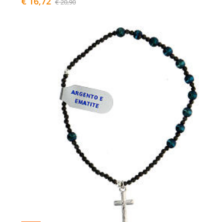
€ 16,72
€ 20,90