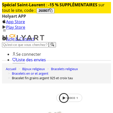
Spécial Saint-Laurent
:
-15 % SUPPLÉMENTAIRES
sur
tout le site, code :
260807
Holyart APP
App Store
Play Store
Aide & Contact
Découvrez Premium
Se connecter
Liste des envies
Accueil
Bijoux religieux
Bracelets religieux
0
Bracelets en or et argent
Panier
Bracelet fin grains argent 925 et croix tau
VIDEO
1