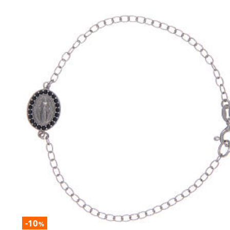
-10
%