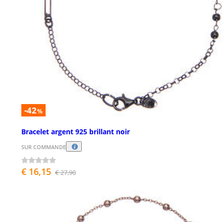
-42
%
Bracelet argent 925 brillant noir
SUR COMMANDE
€ 16,15
€ 27,90