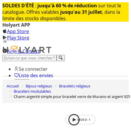
SOLDES D'ÉTÉ
:
jusqu'à 60 % de réduction
sur tout le
catalogue. Offres valables
jusqu'au 31 juillet
, dans la
limite des stocks disponibles.
Holyart APP
App Store
Play Store
Aide & Contact
Découvrez Premium
Se connecter
Liste des envies
Accueil
Bijoux religieux
Bracelets religieux
0
Bracelets modulables
Panier
Charm argenté simple pour bracelet verre de Murano et argent 925
VIDEO
1