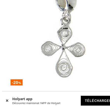
-20
%
Breloque avec passant croix goutte filigrane argent 800
Holyart app
DISPONIBLE
TÉLÉCHARGE
Découvrez maintenat l'APP de Holyart