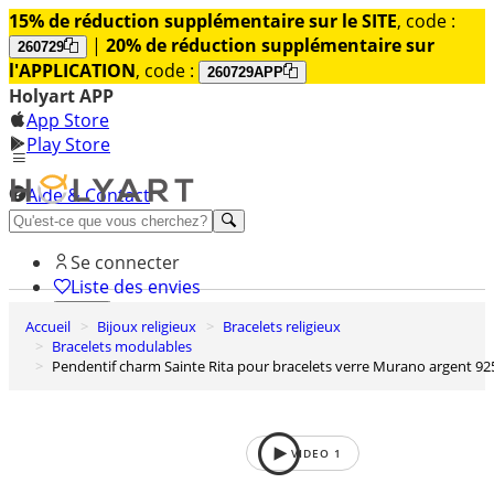
15% de réduction supplémentaire sur le SITE
, code :
|
20% de réduction supplémentaire sur
260729
l'APPLICATION
, code :
260729APP
Holyart APP
App Store
Play Store
Aide & Contact
Découvrez Premium
Se connecter
Liste des envies
Accueil
Bijoux religieux
Bracelets religieux
0
Bracelets modulables
Panier
Pendentif charm Sainte Rita pour bracelets verre Murano argent 92
VIDEO
1