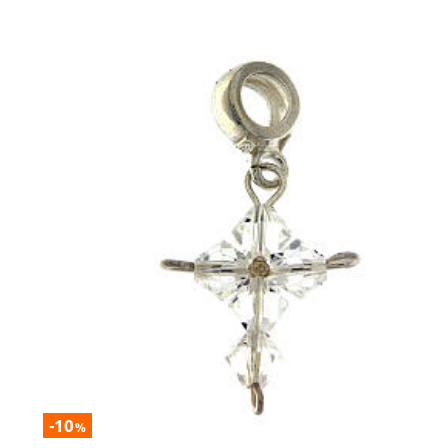
-10
%