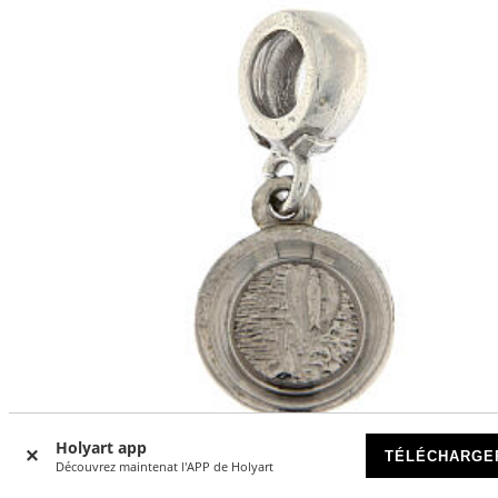
-15
%
Holyart app
TÉLÉCHARGE
Découvrez maintenat l'APP de Holyart
Breloque Sainte Bernadette argent 925