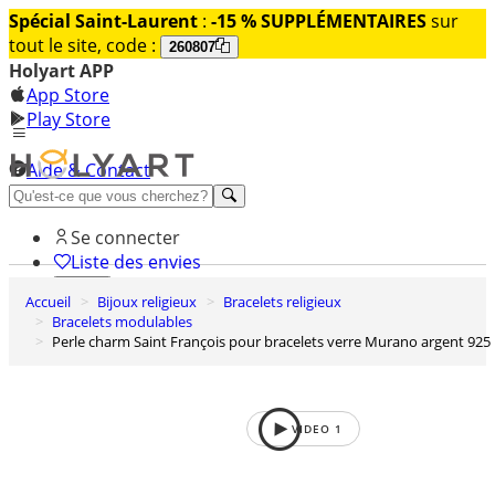
Spécial Saint-Laurent
:
-15 % SUPPLÉMENTAIRES
sur
tout le site, code :
260807
Holyart APP
App Store
Play Store
Aide & Contact
Découvrez Premium
Se connecter
Liste des envies
Accueil
Bijoux religieux
Bracelets religieux
0
Bracelets modulables
Panier
Perle charm Saint François pour bracelets verre Murano argent 925
VIDEO
1