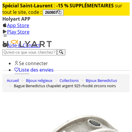
Spécial Saint-Laurent
:
-15 % SUPPLÉMENTAIRES
sur
tout le site, code :
260807
Holyart APP
App Store
Play Store
Aide & Contact
Découvrez Premium
Se connecter
Liste des envies
Accueil
Bijoux religieux
Collections
Bijoux Benedictus
0
Bague Benedictus chapelet argent 925 rhodié zircons noirs
Panier