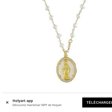
Collier perles doré Benedictus Vierge Miraculeuse argent 9
Holyart app
DISPONIBLE
TÉLÉCHARGE
Découvrez maintenat l'APP de Holyart