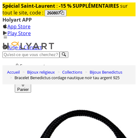
Spécial Saint-Laurent
:
-15 % SUPPLÉMENTAIRES
sur
tout le site, code :
260807
Holyart APP
App Store
Play Store
Aide & Contact
Découvrez Premium
Se connecter
Accueil
Bijoux religieux
Collections
Bijoux Benedictus
Liste des envies
Bracelet Benedictus cordage nautique noir tau argent 925
0
Panier