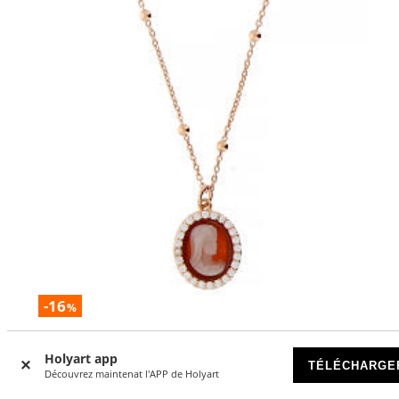
-16
%
Collier rosé Benedictus avec camée rouge et zircons blancs
Holyart app
TÉLÉCHARGE
DISPONIBLE
Découvrez maintenat l'APP de Holyart