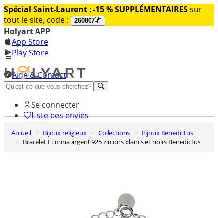
Spécial Saint-Laurent
:
-15 % SUPPLÉMENTAIRES
sur
tout le site, code :
260807
Holyart APP
App Store
Play Store
Aide & Contact
Découvrez Premium
Se connecter
Liste des envies
Accueil
Bijoux religieux
Collections
Bijoux Benedictus
0
Bracelet Lumina argent 925 zircons blancs et noirs Benedictus
Panier