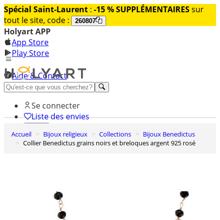
Spécial Saint-Laurent
:
-15 % SUPPLÉMENTAIRES
sur
tout le site, code :
260807
Holyart APP
App Store
Play Store
Aide & Contact
Découvrez Premium
Se connecter
Liste des envies
Accueil
Bijoux religieux
Collections
Bijoux Benedictus
0
Collier Benedictus grains noirs et breloques argent 925 rosé
Panier