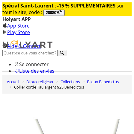
Spécial Saint-Laurent
:
-15 % SUPPLÉMENTAIRES
sur
tout le site, code :
260807
Holyart APP
App Store
Play Store
Aide & Contact
Découvrez Premium
Se connecter
Liste des envies
Accueil
Bijoux religieux
Collections
Bijoux Benedictus
0
Collier corde Tau argent 925 Benedictus
Panier