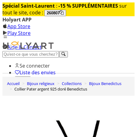
Spécial Saint-Laurent
:
-15 % SUPPLÉMENTAIRES
sur
tout le site, code :
260807
Holyart APP
App Store
Play Store
Aide & Contact
Découvrez Premium
Se connecter
Liste des envies
Accueil
Bijoux religieux
Collections
Bijoux Benedictus
0
Collier Pater argent 925 doré Benedictus
Panier