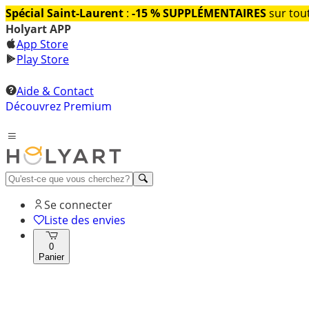
Spécial Saint-Laurent
:
-15 % SUPPLÉMENTAIRES
sur tout
Holyart APP
App Store
Play Store
Aide & Contact
Découvrez Premium
Se connecter
Liste des envies
0
Panier