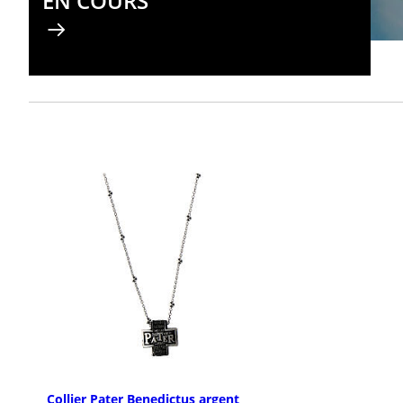
EN COURS
Collier Pater Benedictus argent