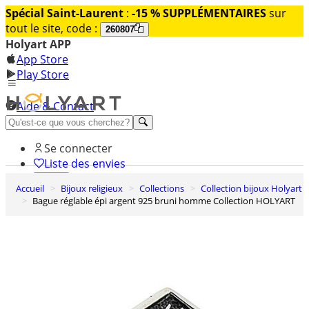
Spécial Saint-Laurent
:
-15 % SUPPLÉMENTAIRES
sur
tout le site, code :
260807
Holyart APP
App Store
Play Store
Aide & Contact
Découvrez Premium
Se connecter
Liste des envies
Accueil
Bijoux religieux
Collections
Collection bijoux Holyart
0
Bague réglable épi argent 925 bruni homme Collection HOLYART
Panier