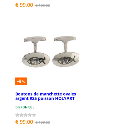
€ 99,00
€ 109,00
-9
%
Boutons de manchette ovales
argent 925 poisson HOLYART
DISPONIBLE
€ 99,00
€ 109,00