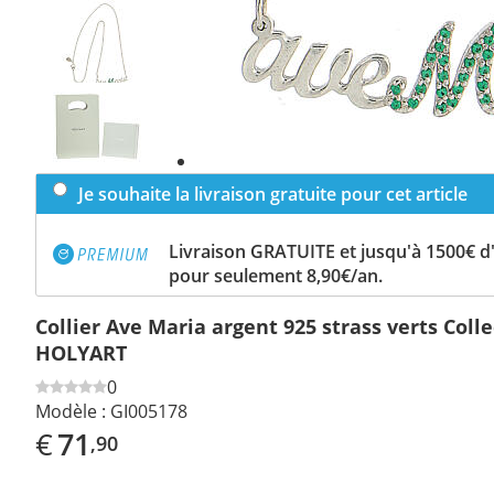
Previous
slide
Next
slide
Je souhaite la livraison gratuite pour cet article
Livraison GRATUITE et jusqu'à 1500€ 
pour seulement 8,90€/an.
Collier Ave Maria argent 925 strass verts Coll
HOLYART
0
Modèle :
GI005178
€
71
,90