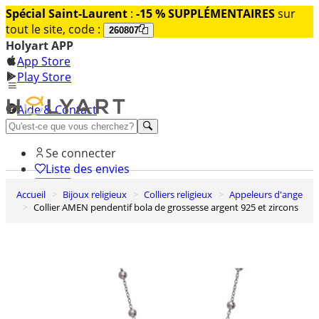
Spécial Saint-Laurent
:
-15 % SUPPLÉMENTAIRES
sur
tout le site, code :
260807
Holyart APP
App Store
Play Store
Aide & Contact
Découvrez Premium
Se connecter
Liste des envies
Accueil
Bijoux religieux
Colliers religieux
Appeleurs d'ange
0
Collier AMEN pendentif bola de grossesse argent 925 et zircons
Panier