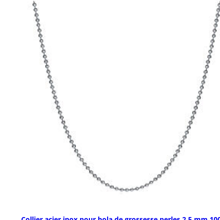
Collier acier inox pour bola de grossesse perles 2,5 mm 10