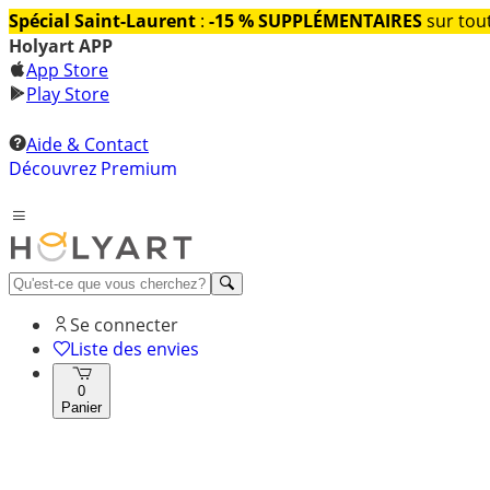
Spécial Saint-Laurent
:
-15 % SUPPLÉMENTAIRES
sur tout
Holyart APP
App Store
Play Store
Aide & Contact
Découvrez Premium
Se connecter
Liste des envies
0
Panier