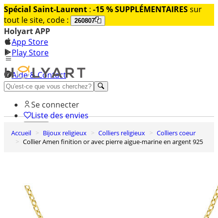
Spécial Saint-Laurent
:
-15 % SUPPLÉMENTAIRES
sur
tout le site, code :
260807
Holyart APP
App Store
Play Store
Aide & Contact
Découvrez Premium
Se connecter
Liste des envies
Accueil
Bijoux religieux
Colliers religieux
Colliers coeur
0
Collier Amen finition or avec pierre aigue-marine en argent 925
Panier