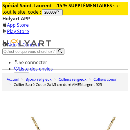
Spécial Saint-Laurent
:
-15 % SUPPLÉMENTAIRES
sur
tout le site, code :
260807
Holyart APP
App Store
Play Store
Aide & Contact
Découvrez Premium
Se connecter
Liste des envies
Accueil
Bijoux religieux
Colliers religieux
Colliers coeur
0
Collier Sacré-Coeur 2x1,5 cm doré AMEN argent 925
Panier