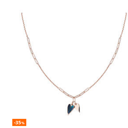
-35
%