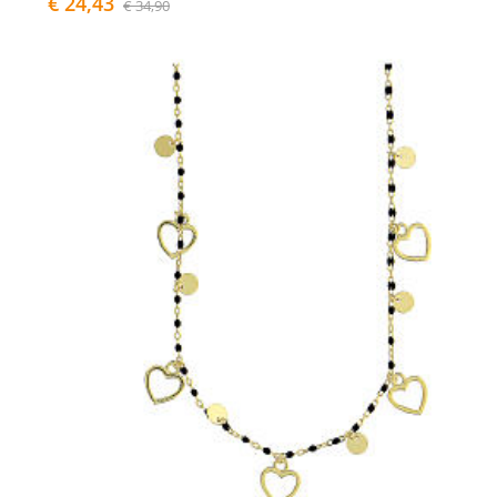
€ 24,43
€ 34,90