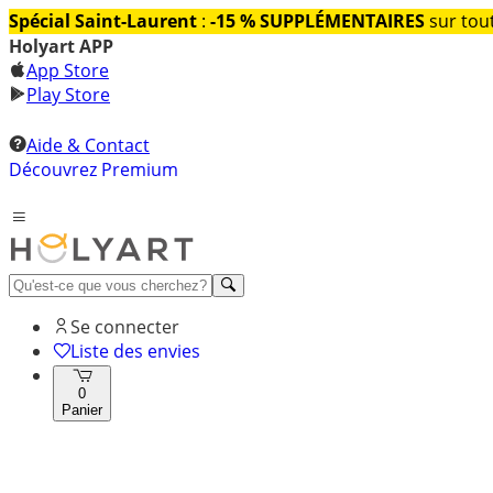
Spécial Saint-Laurent
:
-15 % SUPPLÉMENTAIRES
sur tout
Holyart APP
App Store
Play Store
Aide & Contact
Découvrez Premium
Se connecter
Liste des envies
0
Panier