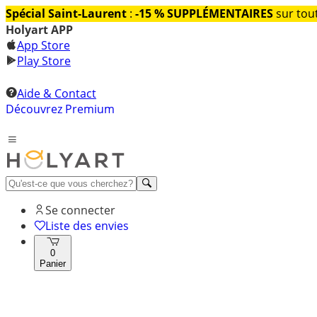
Spécial Saint-Laurent
:
-15 % SUPPLÉMENTAIRES
sur tout
Holyart APP
App Store
Play Store
Aide & Contact
Découvrez Premium
Se connecter
Liste des envies
0
Panier