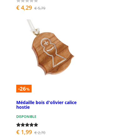
€ 4,29
€ 5,79
-26
%
Médaille bois d'olivier calice
hostie
DISPONIBLE
€ 1,99
€ 2,70