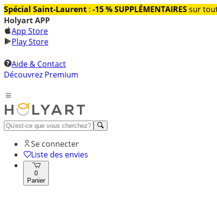
Spécial Saint-Laurent
:
-15 % SUPPLÉMENTAIRES
sur tout
Holyart APP
App Store
Play Store
Aide & Contact
Découvrez Premium
Se connecter
Liste des envies
0
Panier