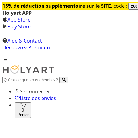
15% de réduction supplémentaire sur le SITE
, code :
260
Holyart APP
App Store
Play Store
Aide & Contact
Découvrez Premium
Se connecter
Liste des envies
0
Panier