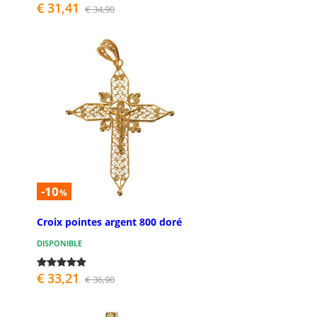
€ 31,41
€ 34,90
-10
%
Croix pointes argent 800 doré
DISPONIBLE
€ 33,21
€ 36,90