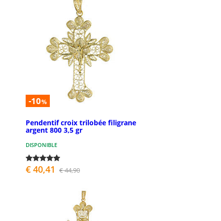
-10
%
Pendentif croix trilobée filigrane
argent 800 3,5 gr
DISPONIBLE
€ 40,41
€ 44,90