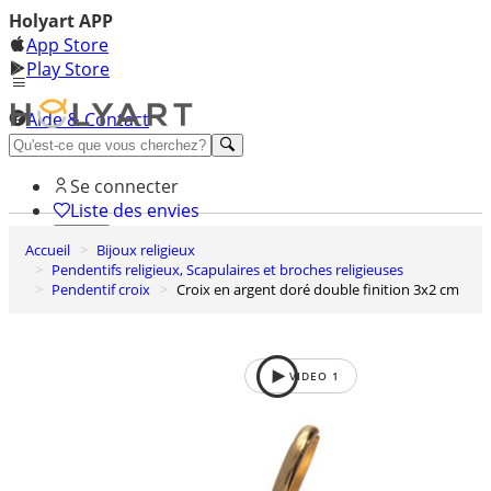
Holyart APP
App Store
Play Store
Aide & Contact
Découvrez Premium
Se connecter
Liste des envies
Accueil
Bijoux religieux
0
Pendentifs religieux, Scapulaires et broches religieuses
Panier
Pendentif croix
Croix en argent doré double finition 3x2 cm
VIDEO
1