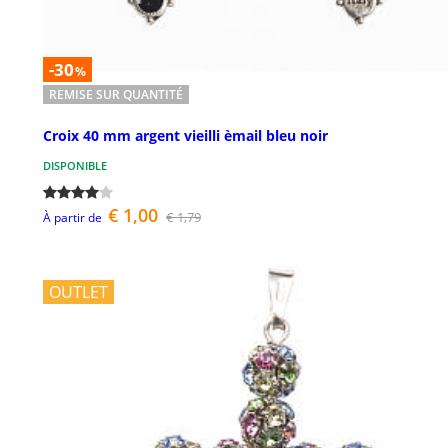
-30
%
REMISE SUR QUANTITÉ
Croix 40 mm argent vieilli èmail bleu noir
DISPONIBLE
€ 1,00
€ 1,79
À partir de
OUTLET