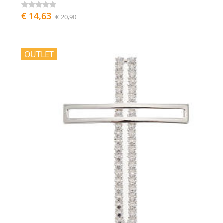
€ 14,63
€ 20,90
OUTLET