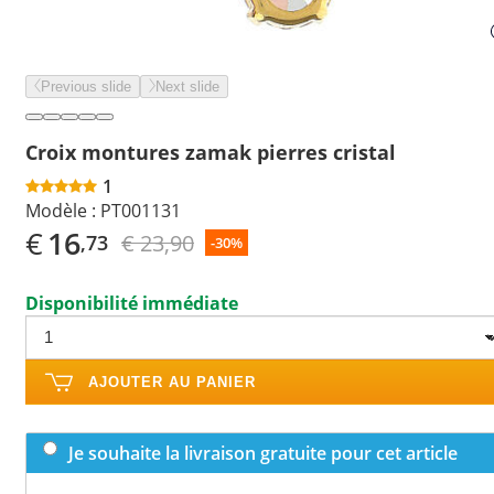
Previous slide
Next slide
Croix montures zamak pierres cristal
1
Modèle :
PT001131
€
16
€ 23,90
,73
-30%
Disponibilité immédiate
AJOUTER AU PANIER
Je souhaite la livraison gratuite pour cet article