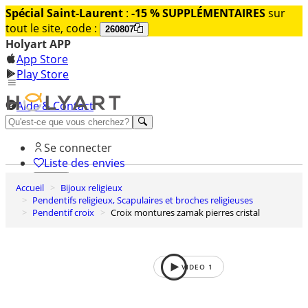
Spécial Saint-Laurent
:
-15 % SUPPLÉMENTAIRES
sur
tout le site, code :
260807
Holyart APP
App Store
Play Store
Aide & Contact
Découvrez Premium
Se connecter
Liste des envies
Accueil
Bijoux religieux
0
Pendentifs religieux, Scapulaires et broches religieuses
Panier
Pendentif croix
Croix montures zamak pierres cristal
VIDEO
1