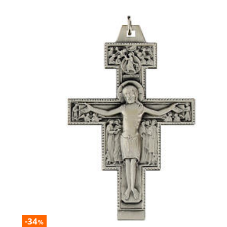
-34
%