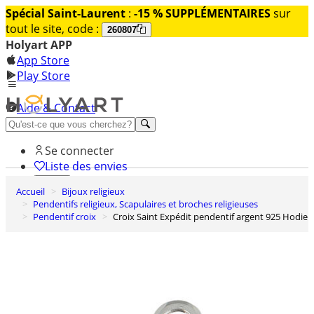
Spécial Saint-Laurent
:
-15 % SUPPLÉMENTAIRES
sur
tout le site, code :
260807
Holyart APP
App Store
Play Store
Aide & Contact
Découvrez Premium
Se connecter
Liste des envies
Accueil
Bijoux religieux
0
Pendentifs religieux, Scapulaires et broches religieuses
Panier
Pendentif croix
Croix Saint Expédit pendentif argent 925 Hodie