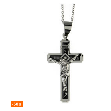
-50
%