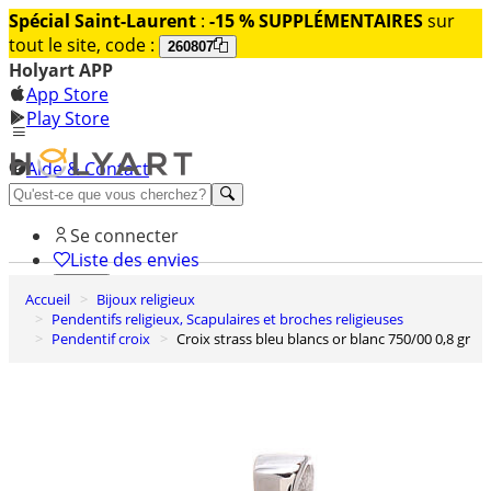
Spécial Saint-Laurent
:
-15 % SUPPLÉMENTAIRES
sur
tout le site, code :
260807
Holyart APP
App Store
Play Store
Aide & Contact
Découvrez Premium
Se connecter
Liste des envies
Accueil
Bijoux religieux
0
Pendentifs religieux, Scapulaires et broches religieuses
Panier
Pendentif croix
Croix strass bleu blancs or blanc 750/00 0,8 gr