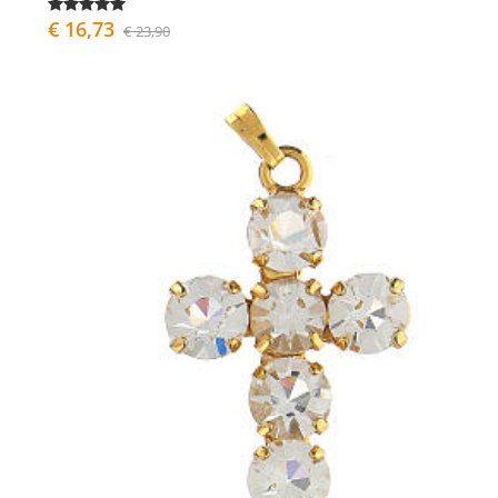
€ 16,73
€ 23,90