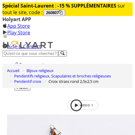
Spécial Saint-Laurent
:
-15 % SUPPLÉMENTAIRES
sur
tout le site, code :
260807
Holyart APP
App Store
Play Store
Aide & Contact
Découvrez Premium
Se connecter
Accueil
Bijoux religieux
Liste des envies
Pendentifs religieux, Scapulaires et broches religieuses
Pendentif croix
Croix strass rond 2,5x2,5 cm
0
Panier
VIDEO
1