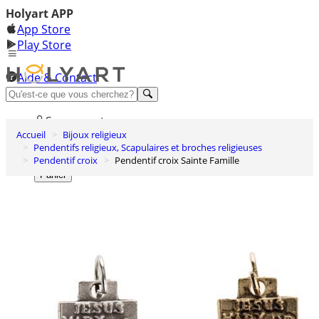
Holyart APP
App Store
Play Store
Aide & Contact
Découvrez Premium
Se connecter
Accueil
Bijoux religieux
Liste des envies
Pendentifs religieux, Scapulaires et broches religieuses
Pendentif croix
Pendentif croix Sainte Famille
0
Panier