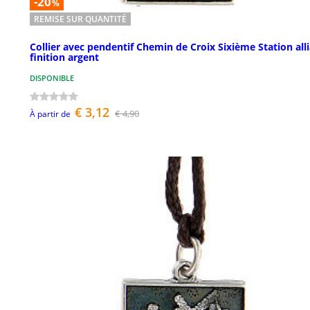
-20
%
REMISE SUR QUANTITÉ
Collier avec pendentif Chemin de Croix Sixième Station all
finition argent
DISPONIBLE
€ 3,12
€ 4,90
À partir de