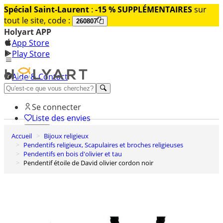
Spécial Saint-Laurent
:
-15 % SUPPLÉMENTAIRES
sur
tout le site, code :
260807
Holyart APP
App Store
Play Store
Aide & Contact
Découvrez Premium
Se connecter
Liste des envies
Accueil
Bijoux religieux
0
Pendentifs religieux, Scapulaires et broches religieuses
Panier
Pendentifs en bois d'olivier et tau
Pendentif étoile de David olivier cordon noir