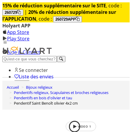
15% de réduction supplémentaire sur le SITE
, code :
|
20% de réduction supplémentaire sur
260729
l'APPLICATION
, code :
260729APP
Holyart APP
App Store
Play Store
Aide & Contact
Découvrez Premium
Se connecter
Liste des envies
Accueil
Bijoux religieux
0
Pendentifs religieux, Scapulaires et broches religieuses
Panier
Pendentifs en bois d'olivier et tau
Pendentif Saint Benoît olivier 4x2 cm
VIDEO
1