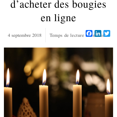
d’acheter des bougies
en ligne
Facebook
LinkedI
Twi
4 septembre 2018
Temps de lecture :
5
minutes