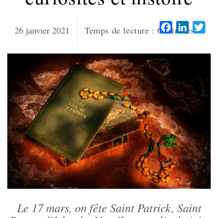
Facebook
LinkedI
Twi
26 janvier 2021
Temps de lecture :
6
minutes
Le 17 mars, on fête Saint Patrick, Saint