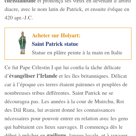
christianisme
et prononça ses vœux en devenant d’abord
diacre, avec le nom latin de Patrick, et ensuite évêque en
420 apr.-J.C.
Acheter sur Holyart:
Saint Patrick statue
Statue en plâtre peinte à la main en Italie
Ce fut Pape Célestin I qui lui confia la tâche délicate
évangéliser l’Irlande
d’
et les îles britanniques. Délicat
car à l’époque ces terres étaient païennes et peuplées de
nombreuses tribus différentes. Saint Patrick ne se
découragea pas. Les années à la cour de Muirchu, Roi
des Dál Riata, lui avaient donné les connaissances
nécessaires pour pouvoir entrer en relation avec les gens
qui habitaient ces lieux sauvages. Il commença dès le
gaélique
début à prêcher en
, langue locale, et à voyager