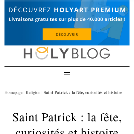
Skip
to
content
Toggle
Navigation
Saint Patrick : la fête, curiosités et histoire
Homepage
|
Religion
|
Saint Patrick : la fête,
curiosités et histoire