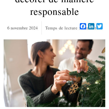
responsable
Facebook
LinkedI
Twi
6 novembre 2024
Temps de lecture :
6
minutes