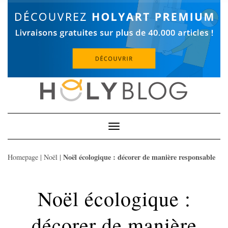
Skip
to
content
Toggle
Navigation
Noël écologique : décorer de manière responsable
Homepage
|
Noël
|
Noël écologique :
décorer de manière