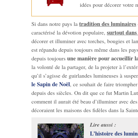
idées pour décorer votre
tradition des luminaires
Si dans notre pays la
surtout dans 
caractérisé la dévotion populaire,
décorer et illuminer avec torches, bougies et la
est répandu depuis toujours même dans les pays
une manière pour accueillir l
depuis toujours
la volonté de la partager, de la projeter à l’exté
qu’il s’agisse de guirlandes lumineuses à suspe
le Sapin de Noël
, ce souhait de faire triompher
depuis des siècles. On dit que ce fut Martin Lu
comment il aurait été beau d’illuminer avec des
décoraient les maisons des fidèles dans la Saint
Lire aussi :
L’histoire des lumin