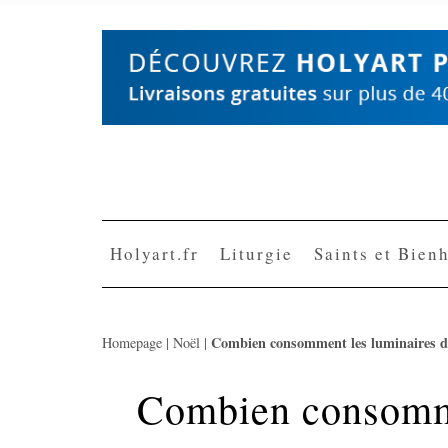
Skip
to
content
Holyart.fr
Liturgie
Saints et Bien
Combien consomment les luminaires de
Homepage
|
Noël
|
Combien consomme