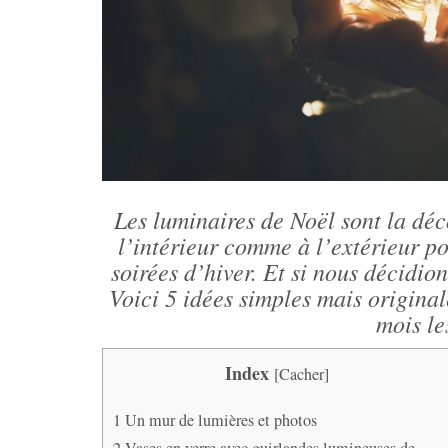
Les luminaires de Noël sont la déco
l’intérieur comme à l’extérieur p
soirées d’hiver. Et si nous décidion
Voici 5 idées simples mais origina
mois le
Index
[
Cacher
]
1
Un mur de lumières et photos
2
Vases en verre avec guirlandes lumineuses de