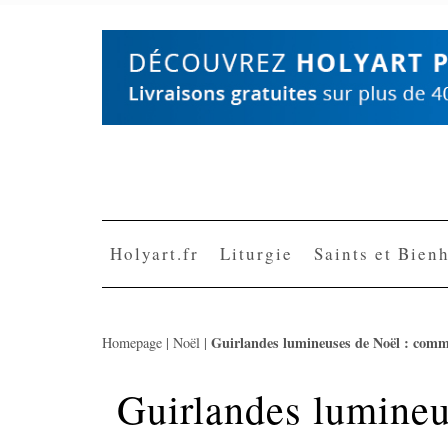
Skip
to
content
Holyart.fr
Liturgie
Saints et Bien
Guirlandes lumineuses de Noël : commen
Homepage
|
Noël
|
Guirlandes lumine